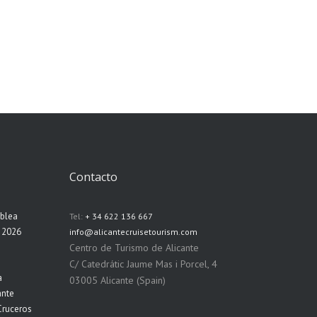
EROS
Contacto
mblea
Tel:
+ 34 622 136 667
n 2026
info@alicantecruisetourism.com
Centro de Turismo de Alicante
C/ Catedrátic Jaume Mas i Porcel, 4
a
03005 Alicante (Spain)
ante
Cruceros