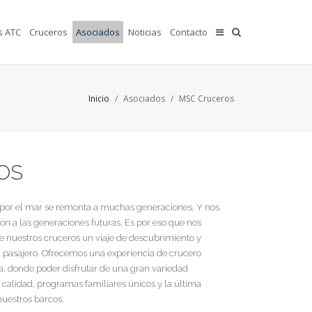
s ATC
Cruceros
Asociados
Noticias
Contacto
Inicio
/
Asociados
/
MSC Cruceros
OS
 por el mar se remonta a muchas generaciones. Y nos
ón a las generaciones futuras. Es por eso que nos
 nuestros cruceros un viaje de descubrimiento y
 pasajero. Ofrecemos una experiencia de crucero
a, donde poder disfrutar de una gran variedad
calidad, programas familiares únicos y la última
nuestros barcos.