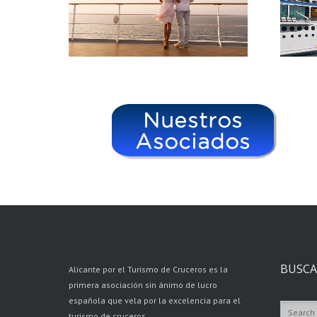
BUSCA
Alicante por el Turismo de Cruceros es la
primera asociación sin ánimo de lucro
española que vela por la excelencia para el
turismo de cruceros.