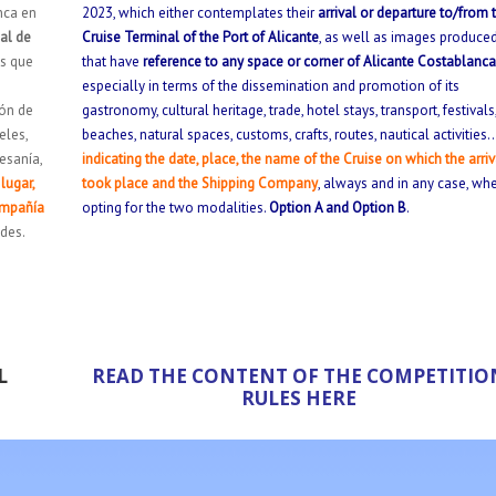
nca en
2023, which either contemplates their
arrival or departure to/from 
al de
Cruise Terminal of the Port of Alicante
, as well as images produce
s que
that have
reference to any space or corner of Alicante Costablanca
especially in terms of the dissemination and promotion of its
ión de
gastronomy, cultural heritage, trade, hotel stays, transport, festivals
eles,
beaches, natural spaces, customs, crafts, routes, nautical activities
tesanía,
indicating the date, place, the name of the Cruise on which the arriv
lugar,
took place and the Shipping Company
, always and in any case, wh
ompañía
opting for the two modalities.
Option A and Option B
.
des.
L
READ THE CONTENT OF THE COMPETITIO
RULES HERE