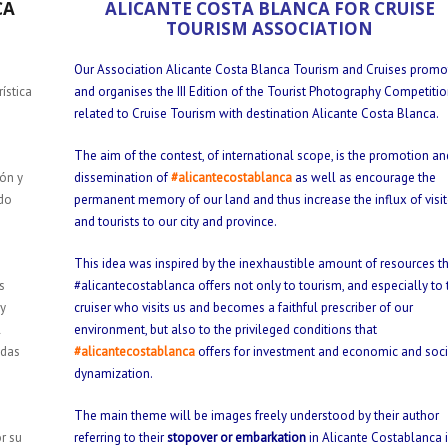
CA
ALICANTE COSTA BLANCA FOR CRUISE
TOURISM ASSOCIATION
Our Association Alicante Costa Blanca Tourism and Cruises promo
ística
and organises the III Edition of the Tourist Photography Competitio
related to Cruise Tourism with destination Alicante Costa Blanca.
The aim of the contest, of international scope, is the promotion an
ión y
dissemination of
#alicantecostablanca
as well as encourage the
do
permanent memory of our land and thus increase the influx of visit
and tourists to our city and province.
This idea was inspired by the inexhaustible amount of resources t
s
#alicantecostablanca offers not only to tourism, and especially to 
 y
cruiser who visits us and becomes a faithful prescriber of our
l
environment, but also to the privileged conditions that
adas
#alicantecostablanca
offers for investment and economic and soci
dynamization.
The main theme will be images freely understood by their author
r su
referring to their
stopover or embarkation
in Alicante Costablanca 