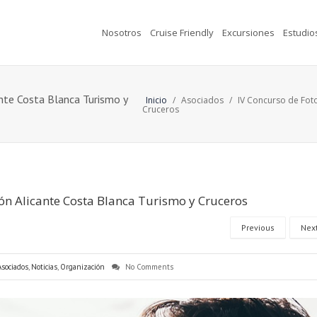
Nosotros
Cruise Friendly
Excursiones
Estudio
ante Costa Blanca Turismo y
Inicio
/
Asociados
/
IV Concurso de Foto
Cruceros
ión Alicante Costa Blanca Turismo y Cruceros
Previous
Nex
Asociados
,
Noticias
,
Organización
No Comments