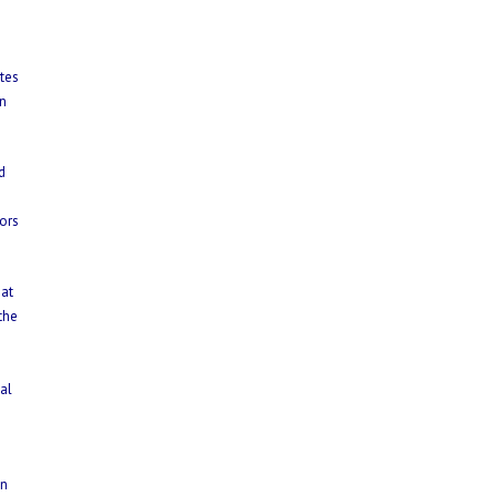
tes
n
d
ors
hat
the
al
in