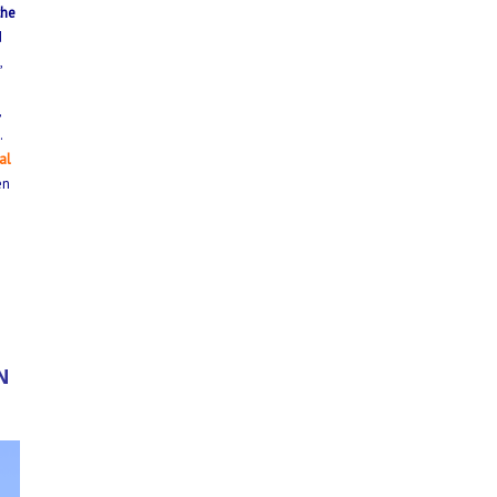
the
d
,
,
…
al
en
N