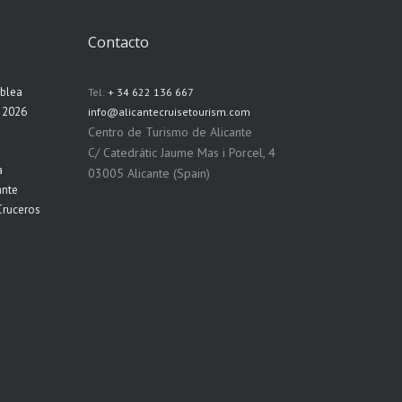
Contacto
mblea
Tel:
+ 34 622 136 667
n 2026
info@alicantecruisetourism.com
Centro de Turismo de Alicante
C/ Catedrátic Jaume Mas i Porcel, 4
a
03005 Alicante (Spain)
ante
Cruceros