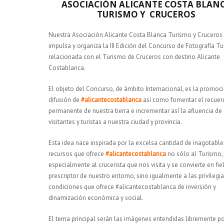
ASOCIACIÓN ALICANTE COSTA BLAN
TURISMO Y CRUCEROS
Nuestra Asociación Alicante Costa Blanca Turismo y Cruceros
impulsa y organiza la III Edición del Concurso de Fotografía Tur
relacionada con el Turismo de Cruceros con destino Alicante
Costablanca.
El objeto del Concurso, de ámbito Internacional, es la promoc
difusión de
#alicantecostablanca
así como fomentar el recuer
permanente de nuestra tierra e incrementar así la afluencia de
visitantes y turistas a nuestra ciudad y provincia.
Esta idea nace inspirada por la excelsa cantidad de inagotable
recursos que ofrece
#alicantecostablanca
no sólo al Turismo,
especialmente al crucerista que nos visita y se convierte en fie
prescriptor de nuestro entorno, sino igualmente a las privilegi
condiciones que ofrece #alicantecostablanca de inversión y
dinamización económica y social.
El tema principal serán las imágenes entendidas libremente po